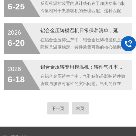
理提供技术依据。1设备日常维护要点日常维
压缩机、加热组件、循环泵及高温低温介质，
反应釜温控装置的设计核心在于加热功率与制
6-25
护是保证密闭高低温一体机长期稳定运行的基
运行过程存在高温烫伤、低温冻伤、介质泄
冷量相对于夹套容积的合理匹配。这种匹配并
础...
漏、压力过载、电气故障等安全风险。为保障
非简单的等比例缩放，而是涉及热力学动态平
设备稳定运行与操作人员人身安全，规范现场
衡、传热效率与工艺响应速度的系统工程。首
铝合金压铸模温机日常保养清单，延长设备使用寿命
2026
作业，现将设备安全使用注意事项汇总如下。
先，加热功率的选型需以夹套内导热介质的升
一、开机前安全注意事项1.设备外观与电路检
温需求为基准。介质在单位时间内从初始温度
在铝合金压铸生产中，铝合金压铸模温机是保
6-20
查：开机前检查整机电源线、接地线完好无破
升至设定目标温度所需吸收的热量，直接决定
障模具温度稳定、铸件质量可靠的核心辅助设
损...
了加热模块的低输出能力。该热量等于介质质
备。由于其长期处于高温、高压、高循环频率
量、比热容与温升幅度的乘积，再除以所需升
的工作环境下，若日常保养不到位，设备性能
铝合金压铸专用模温机：铸件气孔率下降的关键一环
2026
温时间。这一计算必须考虑夹套容积所容纳的
会逐步衰退，故障率上升，使用寿命也将大幅
介质总量，容积越大，热惯性越高，所需加热
缩短。建立并执行一套系统的日常保养清单，
在铝合金压铸生产中，气孔缺陷是影响铸件致
6-18
功率呈线性增长。但功率增加会带来介质局
是延长模温机服役年限的基础性工作。一、导
密度与服役可靠性的突出问题。气孔的存在不
部...
热油系统的日常维护导热油是模温机的能量传
仅降低材料有效承载截面，还可能成为应力集
输介质，其状态直接影响加热效率和循环寿
中源，削弱铸件的整体力学性能。在众多工艺
命。每日开机前应检查油位是否处于正常刻度
影响因素中，模具温度的控制质量与气孔率之
下一页
末页
区间，油位过低会导致加热元件干烧，过高则
间存在着直接而紧密的关联，而铝合金压铸专
可能引发溢油风险。每周需观察导热油颜色变
用模温机正是承担这一控制职能的核心设备。
化...
铝合金压铸专用模温机区别于普通温控设备，
其设计出发点直接面向压铸生产环境的特殊要