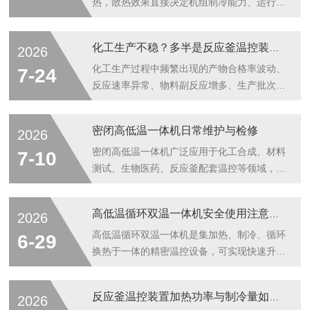
热，散热效果直接决定机组制冷能力、运行温
度及设备寿命。日常运行中经常出现高压偏
高、降温慢、机组高温报警、制冷不足等问
化工生产不稳？多半是反应釜温控装置没调好
2026
题，绝大多数源于散热不良。本文总结风冷式
冷水机散热不良的常见原因、快速排查步骤及
化工生产过程中频繁出现的产物合格率波动、
7-24
标准处理方法，方便现场快速检修处理。一、
反应速率异常、物料副反应增多、生产批次不
散热不良常见故障表现设备运行出现以下现
稳定等问题，多数根源在于反应釜温控装置调
象，基本可判定为散热异常：机组降温速度明
试不当，参数匹配度不足、温控精度缺失、调
密闭高低温一体机日常维护与检修
2026
显变慢、高压压力持续升高、频繁高压报警、
节逻辑不合理，导致整套生产体系运行失衡。
出风口风量小、机身温度过高、负载降温不达
化工生产多数反应依托反应釜完成，聚合、合
密闭高低温一体机广泛应用于化工合成、材料
7-10
标、机组间歇性停机保护。若长期带故障运
成、酯化、分解等各类化学反应对温度参数敏
测试、生物医药、反应釜配套温控等领域，依
行，会导致...
感度高，温度的稳定性、精准度直接决定反应
靠密闭循环系统实现高精度、宽范围的冷热恒
速率、产物纯度与生产安全性。反应釜温控装
温控制。设备长期连续运行，易出现管路老
高低温循环双温一体机安全使用注意事项
2026
置的核心作用是实时监测、精准调控釜内反应
化、散热不良、密封衰减、循环介质变质等问
温度，根据化学反应工艺需求，实现升温、恒
题，直接影响控温精度、设备稳定性和实验安
高低温循环双温一体机是集加热、制冷、循环
6-29
温、降温的自动化调控，保障反应过程稳定
全性。为延长设备使用寿命、降低故障概率、
换热于一体的精密温控设备，可实现快速升
可...
保障温控数据稳定，本文系统介绍密闭高低温
温、降温、温度循环切换，广泛应用于材料测
一体机的日常维护要点、定期保养规范及常见
试、实验室反应、新能源温控、模具控温、工
反应釜温控装置加热功率与制冷量如何匹配夹套容积？
2026
故障检修方法，为实验室及生产设备规范化管
业制程恒温等场景。设备内部包含高压管路、