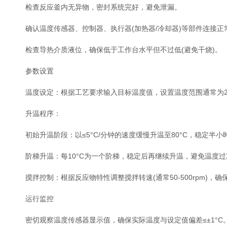
检查反应釜内无异物，密封系统完好，避免泄漏。
确认温度传感器、控制器、执行器(加热器/冷却器)等部件连接正
检查导热介质液位，确保低于工作台水平但不过低(避免干烧)。
参数设置
温度设定：根据工艺要求输入目标温度值，设置温度范围通常为20°C
升温程序：
初始升温阶段：以≤5°C/分钟的速度缓慢升温至80°C，稳定半小
阶梯升温：每10°C为一个阶梯，稳定后再继续升温，避免温度过
搅拌控制：根据反应物特性调整搅拌转速(通常50-500rpm)，确
运行监控
密切观察温度传感器显示值，确保实际温度与设定值偏差≤±1°C