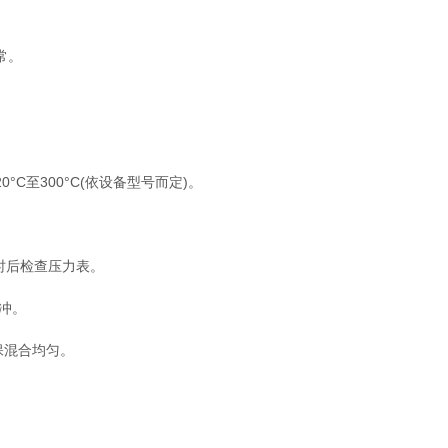
常。
至300°C(依设备型号而定)。
时后检查压力表。
冲。
保混合均匀。
。