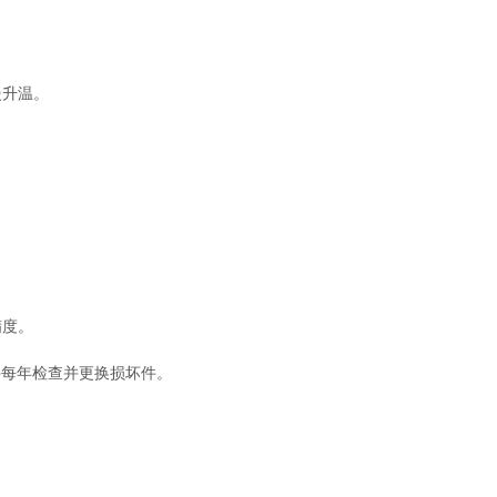
慢升温。
。
。
精度。
每年检查并更换损坏件。