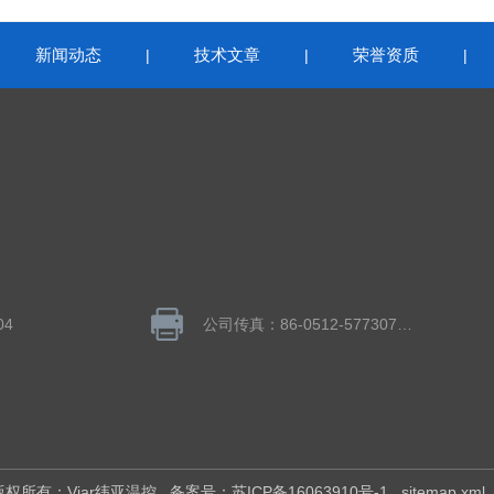
新闻动态
技术文章
荣誉资质
|
|
|
|
04
公司传真：86-0512-57730783
6 版权所有：Viar纬亚温控
备案号：苏ICP备16063910号-1
sitemap.xml