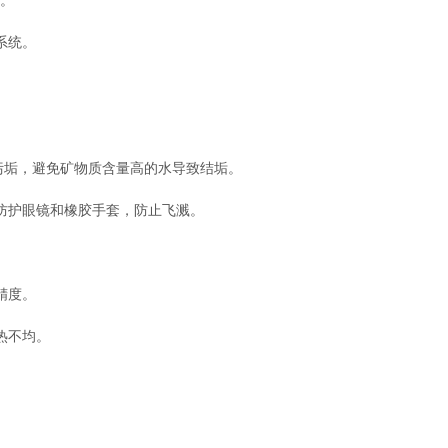
。
系统。
污垢，避免矿物质含量高的水导致结垢。
护眼镜和橡胶手套，防止飞溅。
精度。
热不均。