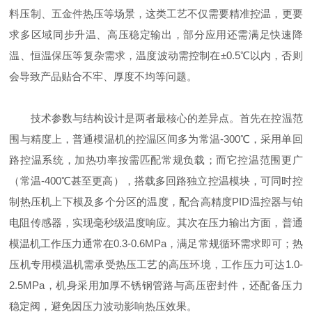
料压制、五金件热压等场景，这类工艺不仅需要精准控温，更要
求多区域同步升温、高压稳定输出，部分应用还需满足快速降
温、恒温保压等复杂需求，温度波动需控制在±0.5℃以内，否则
会导致产品贴合不牢、厚度不均等问题。
技术参数与结构设计是两者最核心的差异点。首先在控温范
围与精度上，普通模温机的控温区间多为常温-300℃，采用单回
路控温系统，加热功率按需匹配常规负载；而它控温范围更广
（常温-400℃甚至更高），搭载多回路独立控温模块，可同时控
制热压机上下模及多个分区的温度，配合高精度PID温控器与铂
电阻传感器，实现毫秒级温度响应。其次在压力输出方面，普通
模温机工作压力通常在0.3-0.6MPa，满足常规循环需求即可；热
压机专用模温机需承受热压工艺的高压环境，工作压力可达1.0-
2.5MPa，机身采用加厚不锈钢管路与高压密封件，还配备压力
稳定阀，避免因压力波动影响热压效果。