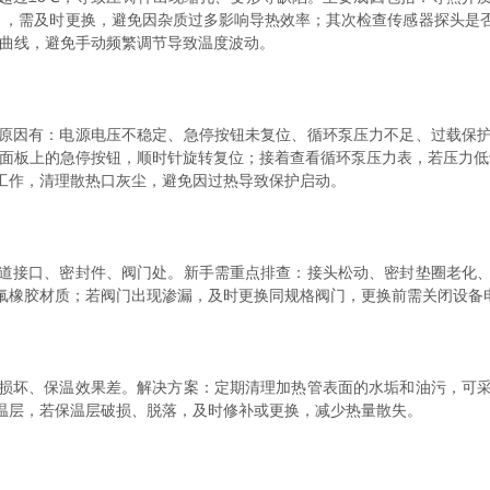
月，需及时更换，避免因杂质过多影响导热效率；其次检查传感器探头是
温曲线，避免手动频繁调节导致温度波动。
因有：电源电压不稳定、急停按钮未复位、循环泵压力不足、过载保护
制面板上的急停按钮，顺时针旋转复位；接着查看循环泵压力表，若压力低于
工作，清理散热口灰尘，避免因过热导致保护启动。
接口、密封件、阀门处。新手需重点排查：接头松动、密封垫圈老化、
氟橡胶材质；若阀门出现渗漏，及时更换同规格阀门，更换前需关闭设备
坏、保温效果差。解决方案：定期清理加热管表面的水垢和油污，可采
温层，若保温层破损、脱落，及时修补或更换，减少热量散失。