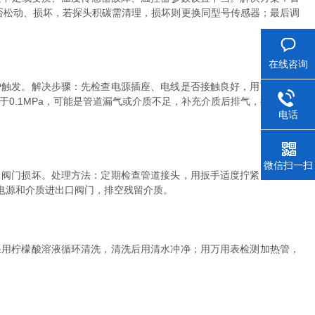
否松动、损坏，若探头积碳需清理，损坏则更换同型号传感器；最后调
在线咨询
触发。解决步骤：先检查电源插座、电线是否接触良好，用万用表测
0.1MPa，可能是管道漏气或介质不足，补充介质后排气，拧紧管道
电话
微信扫一扫
阀门损坏。处理方法：定期检查管道接头，用扳手适度拧紧（避免用
电源和介质进出口阀门，排空残留介质。
用柠檬酸溶液循环清洗，清洗后用清水冲净；用万用表检测加热管，