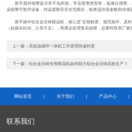
新手面对报警提示常不知所措，常见报警类型有：低液位报警、超
温报警可暂停设备，待温度降至安全范围后，检查温控器参数和传感
新手操作铝合金压铸模温机，核心是“定期检查、规范操作、及时维
（如接头松动、介质不足），再逐步处理复杂故障，必要时联系厂家
上一篇：
高低温循环一体机工作原理快速科普
下一篇：
铝合金压铸专用模温机如何助力铝合金压铸高效生产？
网站首页
关于我们
产品中心
|
|
联系我们