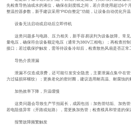
先检查导热油或水的液位，确保在刻度线之间，若介质使用超过6个
整温控器参数，新手建议采用“PID自整定”功能，让设备自动优化升
设备无法启动或启动后立即停机
这类问题多与电路、压力相关，新手容易误判为设备故障。常见原
量电压，确保符合设备额定电压（通常为380V三相电）；再检查控
接口；若过载保护触发，需等待设备冷却后，检查散热风扇是否正常
导热介质泄漏
泄漏不仅造成浪费，还可能引发安全隐患，主要泄漏点集中在管道
力过猛损坏螺纹）；更换老化的密封圈，建议选用耐高温、耐腐蚀的
加热效率下降，升温缓慢
这类问题会导致生产节拍延长，成因包括：加热管结垢、加热管损
若电阻值异常（开路或短路），需更换加热管；检查模具和管道的保
报警故障频繁触发