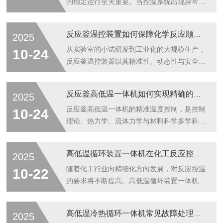
的稳定运行至关重要。当控温系统出现异常
时，不仅影响产品质量，还可能导致生产停
滞。掌握快速排查技巧，能在5分钟内定位并
反应釜温控装置如何保障化学反应顺利进行？
2025
解决大多数常见问题，保障生产连续性。一、
温度波动过大（1-2分钟排查）1.检查介质循
从实验室的小试研发到工业化的大规模生产，
10-24
环：观察管路是否有气泡或流量异常，触摸管
反应釜温控装置以其精准性、动态性与安全
路感知循环是否均匀。若发现局部发凉，可能
性，成为掌控化学反应“节奏”的关键。它不仅
是循环泵故障或过滤器堵塞。2.传感器校准：
是维持反应条件稳定的技术支撑，更是保障生
反应釜高低温一体机如何实现精确的温度控制
2025
用标准温度计对比测温点，误差超过±3℃需
产效率、产品质量与操作安全的核心保障，在
重新校准。常见于热电偶线接触不良，可尝试
化工及相关产业的高质量发展中发挥着不可替
反应釜高低温一体机的精准温度控制，是控制
10-24
重新插拔接头。3.加热功...
代的作用。在化工、医药、新材料等领域的生
理论、热力学、流体力学与材料科学多学科交
产与研发中，反应釜是承载化学反应的核心设
叉的结晶。随着物联网、人工智能等新技术的
备，而温度则是影响反应进程的“命脉”。从基
融入，未来的温控设备将更加智能、精准与可
高低温循环装置一体机在化工反应控温中的角色
2025
础的合成反应到复杂的聚合工艺，温度的细微
靠，为科学研究与工业创新提供更为*的技术
波动都可能引发反应效率下降、产物纯度降低
保障。精准温控的核心：智能PID控制系统反
随着化工行业向精细化方向发展，对反应控温
10-22
甚至安全事故。反应釜温控装置作为精准调...
应釜高低温一体机的“大脑”是先进的PID（比
的要求将不断提高。高低温循环装置一体机作
例-积分-微分）控制系统。这套系统通过实时
为实现精准控温的关键设备，必将在推动化工
比较设定温度与实际温度，进行精确的数学运
生产效率提升、产品质量优化及安全生产保障
高低温冷热循环一体机常见故障处理方案
2025
算，动态调整加热或制冷输出。与传统开关式
等方面发挥更加重要的作用，成为化工行业高