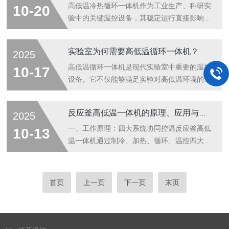
控温不同，PID控制能够预见温度变化趋势，
质量发展的有力支撑。在化工生产领域，反应
高低温冷热循环一体机作为工业生产、科研实
10-20
提前做出调整，有效消除温度过冲...
温度的精准控制直接决定着产品质量、反应效
验中的关键温控设备，其稳定运行直接影响实
率与生产安全，而高低温循环装置一体机凭借
验精度与生产效率。但在长期使用中，设备易
其稳定、高效的控温能力，已成为化工反应控
因操作不当、部件老化等问题出现故障，及时
实验室为何需要高低温循环一体机？
2025
温系统中的核心设备，为各类复杂化工反应提
排查与处理至关重要。以下针对四大常见故
供关键技术支撑。化工反应对温度的要求极为
障，提供详细处理方案。一、温度控制异常：
高低温循环一体机是现代实验室中重要的温控
10-17
严苛，不同反应阶段往往需要在特定温度区
无法达到设定值或波动过大故障原因温控传感
设备。它不仅能够满足实验对高低温环境的需
间...
器故障，数据传输不准确；加热管或制冷压缩
求，还能够确保实验条件的稳定性和实验结果
机损坏，无法正常控温；循环管路堵塞，导热
的准确性。通过减少人工干预、提高实验效
反应釜高低温一体机的原理、应用与选型指南
2025
介质流动不畅；设定参数错误，如温度上限、
率、增强设备的多功能性，它为实验室提供了
升温速率设置不合理。处理步骤先检查温控面
强有力的支持。因此，在科研、化学、生物
一、工作原理：四大系统协同控温反应釜高低
10-13
板参数，确认设定值与工艺要求一致，若参数
学、材料科学等领域的实验室中，这种设备的
温一体机通过制冷、加热、循环、温控四大系
错...
应用正变得越来越普及，成为科研人员和实验
统实现精准控温，其核心逻辑如下：制冷系统
室的高效工具。一、温度控制的需求在实验室
采用蒸汽压缩式制冷，核心部件包括压缩机、
中，许多实验和测试需要在特定的温度条件下
冷凝器、膨胀阀、蒸发器。制冷剂(如R410A)
首页
上一页
下一页
末页
进行。例如，化学反应的速率、物质的溶解
经压缩机压缩为高温高压气体，通过冷凝器散
性、物质的相变等，都可能受到温度的影响。
热后变为液态，再经膨胀阀节流降压为低温低
对于不...
压气液混合物，进入蒸发器吸收载冷剂热量，
完成制冷循环。低温范围可达-80℃(部分机