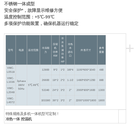
不锈钢一体成型
安全保护*，故障显示维修方便
温度控制范围：+5℃-99℃
多项保护功能装置，确保机器运行稳定
冷
+
水
压缩
冷热
泵
冷冻能
机
水
参考
型号
电源
温控范围
浦
外形尺寸
力
功率
进出
重量
功
KW
口
率
HP
VMC-
12800
9*2
1*2
3/8*4
1100*600*1040
480
L0518
VMC-
26600
18*2
2*2
1-1/2
1480*650*1350
880
3phase
L1036
380V
5℃-99℃
VMC-
50Hz
53340
24*2
3*2
2"
2000*800*1600
1300
L2048
VMC-
103380
36*2
3*2
2"
2200*1000*1800
1800
L4072
特殊规格及多机一体机型可定制！
冷热一体 控温机