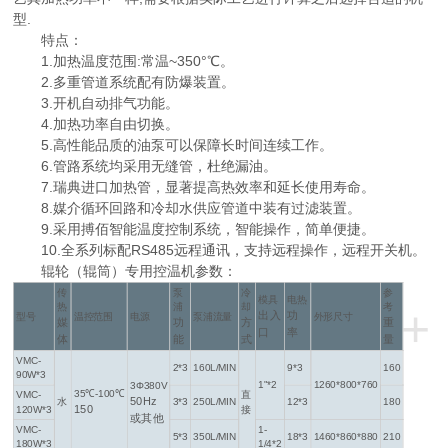
型.
特点：
1.加热温度范围:常温~350°℃。
2.多重管道系统配有防爆装置。
3.开机自动排气功能。
4.加热功率自由切换。
5.高性能品质的油泵可以保障长时间连续工作。
6.管路系统均采用无缝管，杜绝漏油。
7.瑞典进口加热管，显著提高热效率和延长使用寿命。
8.媒介循环回路和冷却水供应管道中装有过滤装置。
9.采用搏佰智能温度控制系统，智能操作，简单便捷。
10.全系列标配RS485远程通讯，支持远程操作，远程开关机。
辊轮（辊筒）专用控温机参数：
传
泵
冷
参
模具
电热
+
热
浦
却
考
出入
功
型号
温控范围
电源
泵浦流量
外形尺寸
媒
功
方
重
口
率
体
能
式
量
VMC-
2*3
160L/MIN
9*3
160
90W*3
1"*2
1260*800*760
3Φ380V
35℃-100℃
VMC-
直
50Hz
水
3*3
250L/MIN
12*3
180
150
120W*3
接
或其他
VMC-
1-
5*3
350L/MIN
18*3
1460*860*880
210
180W*3
1/4*2