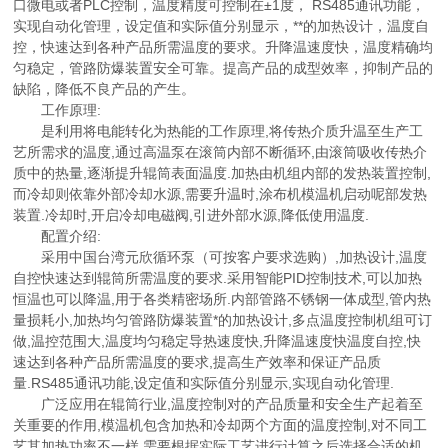
口微电或者PLC控制，温度精度可控制在±1度， RS485通讯功能，
实现自动化管理，设定值和实际值分别显示，**的加热设计，温度自
控，快速达到各种产品所需温度的要求。升降温速度快，温度精确均
匀稳定，管路防爆装置安全可靠。提高产品的成型效率，抑制产品的
缺陷，降低不良产品的产生。
工作原理:
是利用将电能转化为热能的工作原理,将传热介质升温至生产工
艺所需求的温度,通过高温泵在滚筒内部不断循环,由滚筒吸收传热介
质中的热量,逐渐提升辊筒表面温度.加热由机组内部的发热装置控制,
而冷却则依靠外部冷却水源,需要升温时,涂布机模温机启动呢部发热
装置.冷却时,开启冷却电磁阀,引进外部水源,降低使用温度.
配置介绍:
采用中国台湾元欣循环泵（可按客户要求选购）,加热设计,温度
自控快速达到辊筒所需温度的要求.采用智能PID控制技术,可以加热
恒温也可以降温,用于各类精密场所.内部管路不锈钢一体成型,管内热
量损耗小,加热均匀管路防爆装置*的加热设计,多点温度控制机组可订
做,温控范围大,温度均匀稳定导热速度快,升降温速度快温度自控,快
速达到各种产品所需温度的要求,提高生产效率和保证产品质
量.RS485通讯功能,设定值和实际值分别显示,实现自动化管理.
广泛应用在辊筒行业,温度控制对的产品质量和安全生产起着至
关重要的作用,模温机包含加热和冷却两个方面的温度控制,对不同工
艺其加热功率不一样,需要根据实际工艺进行计算之后选择合适的机