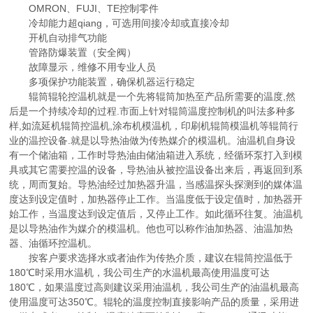
OMRON、FUJI、TE控制零件
冷却能力超qiang，可选用间接冷却或直接冷却
开机自动排气功能
管路防爆装置（安全阀）
故障显示，维修不用专业人员
多项保护功能装置，确保机器运行稳定
辊筒辊轮控温机就是一个先将辊筒加热至产品所需要的温度,然
后是一个持续冷却的过程.市面上针对辊筒温度控制机的叫法多种多
样,如流延机辊筒控温机,涂布机模温机，印刷机辊筒模温机等辊筒行
业的温控设备.就是以导热油做为传热媒介的模温机。油温机自身设
有一个储油箱，工作时导热油由储油箱进入系统，经循环泵打入到模
具或其它需要控温的设备，导热油从被控温设备出来后，再返回到系
统，周而复始。导热油经过加热器升温，当感温探头探测到的媒体温
度达到设定值时，加热器停止工作。当温度低于设定值时，加热器开
始工作，当温度达到设定值后，又停止工作。如此循环往复。油温机
是以导热油作为媒介的模温机。他也可以称作油加热器、油温加热
器、油循环控温机。
按客户要求选择水或者油作为传热介质，建议在辊筒控温低于
180℃时采用水温机，我公司生产的水温机最高使用温度可达
180℃，如果温度过高则建议采用油温机，我公司生产的油温机最高
使用温度可达350℃。辊轮的温度控制直接影响产品的质量，采用进