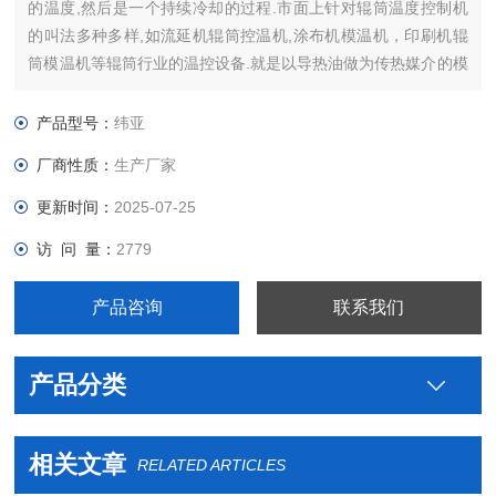
的温度,然后是一个持续冷却的过程.市面上针对辊筒温度控制机
的叫法多种多样,如流延机辊筒控温机,涂布机模温机，印刷机辊
筒模温机等辊筒行业的温控设备.就是以导热油做为传热媒介的模
温机。
产品型号：
纬亚
厂商性质：
生产厂家
更新时间：
2025-07-25
访 问 量：
2779
产品咨询
联系我们
产品分类
相关文章
RELATED ARTICLES