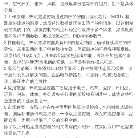
卡、空气开关、箱体、风机、接线座和线缆等部件组成。以下是具体
分析：
1.工作原理：热流道温控箱通过内部的智能计算机芯片（MCU）检
测发热流道的温度，然后通过数据处理输出适当的电流值，以达到精
确控温的目的。温度控制的精度和稳定性取决于多个因素，如温度测
量的取样周期参数、数据滤波处理、PID控制参数等。
2.性能特点：热流道温控器具备PID自整定功能，确保持续温控的准
确性。采用最新的电子电路微控制器，保证温控的可靠性和稳定性。
温度精度可达0.5度，具备软启动预热除湿功能，可延长加热器的寿
命。支持J型和K型热电偶的切换，并有多种操作模式可选。
3.显示与诊断：具备双排LED数字显示，多种故障状态显示报警，便
于及时发现并解决问题。在热电偶断路后，可选择手动模式继续工
作，保证生产的连续性。
4.应用范围：热流道温控器广泛应用于电子、汽车、医疗、日用品、
玩具、包装、建筑、办公设备等行业的塑胶模具制造中，成为这些行
业重要的工业设备之一。
5.市场种类：市场上存在多种类型的热流道温控箱，包括触摸式温控
箱、国际标准插卡式温控箱、一卡双点温控箱、表头式温控箱等，品
牌众多，为用户提供了广泛的选择空间。
除了以上对热流道温控器的相关内容的介绍外，在实际应用中还需要
注意以下几点：