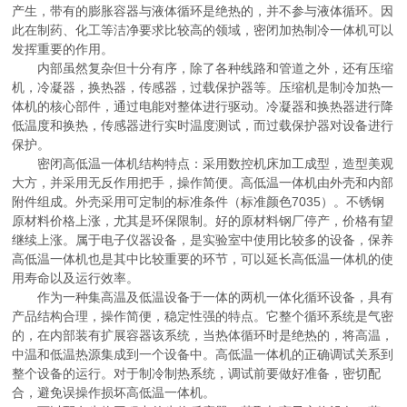
产生，带有的膨胀容器与液体循环是绝热的，并不参与液体循环。因
此在制药、化工等洁净要求比较高的领域，密闭加热制冷一体机可以
发挥重要的作用。
内部虽然复杂但十分有序，除了各种线路和管道之外，还有压缩
机，冷凝器，换热器，传感器，过载保护器等。压缩机是制冷加热一
体机的核心部件，通过电能对整体进行驱动。冷凝器和换热器进行降
低温度和换热，传感器进行实时温度测试，而过载保护器对设备进行
保护。
密闭高低温一体机结构特点：采用数控机床加工成型，造型美观
大方，并采用无反作用把手，操作简便。高低温一体机由外壳和内部
附件组成。外壳采用可定制的标准条件（标准颜色7035）。不锈钢
原材料价格上涨，尤其是环保限制。好的原材料钢厂停产，价格有望
继续上涨。属于电子仪器设备，是实验室中使用比较多的设备，保养
高低温一体机也是其中比较重要的环节，可以延长高低温一体机的使
用寿命以及运行效率。
作为一种集高温及低温设备于一体的两机一体化循环设备，具有
产品结构合理，操作简便，稳定性强的特点。它整个循环系统是气密
的，在内部装有扩展容器该系统，当热体循环时是绝热的，将高温，
中温和低温热源集成到一个设备中。高低温一体机的正确调试关系到
整个设备的运行。对于制冷制热系统，调试前要做好准备，密切配
合，避免误操作损坏高低温一体机。