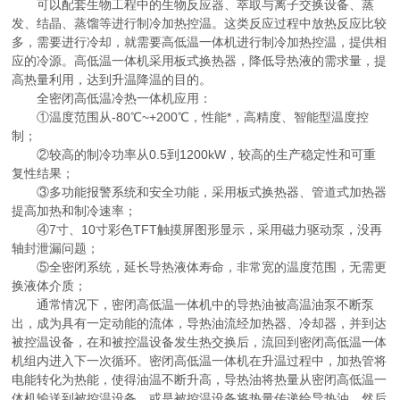
可以配套生物工程中的生物反应器、萃取与离子交换设备、蒸
发、结晶、蒸馏等进行制冷加热控温。这类反应过程中放热反应比较
多，需要进行冷却，就需要高低温一体机进行制冷加热控温，提供相
应的冷源。高低温一体机采用板式换热器，降低导热液的需求量，提
高热量利用，达到升温降温的目的。
全密闭高低温冷热一体机应用：
①温度范围从-80℃~+200℃，性能*，高精度、智能型温度控
制；
②较高的制冷功率从0.5到1200kW，较高的生产稳定性和可重
复性结果；
③多功能报警系统和安全功能，采用板式换热器、管道式加热器
提高加热和制冷速率；
④7寸、10寸彩色TFT触摸屏图形显示，采用磁力驱动泵，没再
轴封泄漏问题；
⑤全密闭系统，延长导热液体寿命，非常宽的温度范围，无需更
换液体介质；
通常情况下，密闭高低温一体机中的导热油被高温油泵不断泵
出，成为具有一定动能的流体，导热油流经加热器、冷却器，并到达
被控温设备，在和被控温设备发生热交换后，流回到密闭高低温一体
机组内进入下一次循环。密闭高低温一体机在升温过程中，加热管将
电能转化为热能，使得油温不断升高，导热油将热量从密闭高低温一
体机输送到被控温设备，或是被控温设备将热量传递给导热油，然后