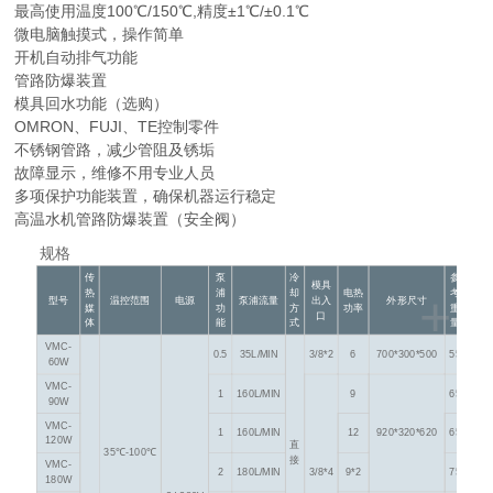
最高使用温度100℃/150℃,精度±1℃/±0.1℃
微电脑触摸式，操作简单
开机自动排气功能
管路防爆装置
模具回水功能（选购）
OMRON、FUJI、TE控制零件
不锈钢管路，减少管阻及锈垢
故障显示，维修不用专业人员
多项保护功能装置，确保机器运行稳定
高温水机管路防爆装置（安全阀）
规格
传
泵
冷
参
模具
+
热
浦
却
电热
考
型号
温控范围
电源
泵浦流量
出入
外形尺寸
媒
功
方
功率
重
口
体
能
式
量
VMC-
0.5
35L/MIN
3/8*2
6
700*300*500
55
60W
VMC-
1
160L/MIN
9
65
90W
VMC-
1
160L/MIN
12
920*320*620
65
120W
直
35℃-100℃
接
VMC-
2
180L/MIN
3/8*4
9*2
75
180W