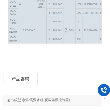
3Φ380V
VMC-
水
50Hz
2
180L/MIN
12*2
920*400*770
80
240W
或其他
VMC-
3
315L/MIN
18*2
1080*450*780
85
360W
VMC-
1
160L/MIN
9
70
H90W
VMC-
间
35℃-150℃
2
180L/MIN
3/8*4
12
920*380*670
70
H120W
接
VMC-
2
180L/MIN
9*2
85
H180W
产品咨询